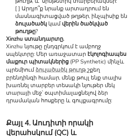
թուղթ, և՛ սինթետիկ տարբերակներ:
[ ] Արդյո՞ք նրանք արտադրում են
մասնագիտացված թղթեր, ինչպիսիք են
ձուլածածկ
կամ
վերին ծածկված
թուղթը
?
Xinzhu ստանդարտը.
Xinzhu նյութը ընդգրկում է ամբողջ
սպեկտրը: Մեր առաջատար
էկոլոգիապես
մաքուր պիտակներից
(PP Synthetic) մինչև
պրեմիում
ձուլածածկ թուղթ
շքեղ
բրենդինգի համար, մենք թույլ ենք տալիս
խառնել տարբեր տեսակի նյութեր մեկ
տարայի մեջ՝ օպտիմալացնելով ձեր
դրամական հոսքերը և գույքագրումը:
Քայլ 4. Աուդիտի որակի
վերահսկում (QC) և