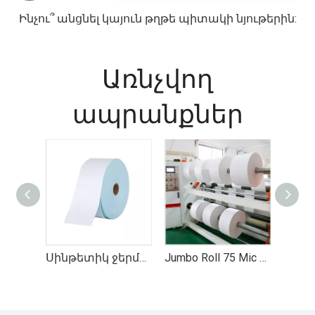
Ինչու՞ անցնել կայուն թղթե պիտակի նյութերին:
Առնչվող
ապրանքներ
Սինթետիկ ջերմային վերնաշապիկ.
Jumbo Roll 75 Mic Ջերմային սինթետիկ ինքնասոսնձվող թուղթ պիտակների տպագրության համար