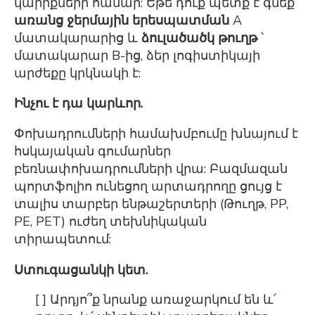
կարիքների համար: Եթե ​​դուք պետք է գնեք
առանց ջերմային երեսպատման
A
մատակարարից և
ձուլածածկ թուղթ
՝
մատակարար B-ից, ձեր լոգիստիկայի
արժեքը կրկնակի է:
Ինչու է դա կարևոր.
Փոխադրումների համախմբումը խնայում է
հսկայական գումարներ
բեռնափոխադրումների վրա: Բազմազան
պորտֆոլիո ունեցող արտադրողը ցույց է
տալիս տարբեր ենթաշերտերի (Թուղթ, PP,
PE, PET) ուժեղ տեխնիկական
տիրապետում:
Ստուգացանկի կետ.
[ ] Արդյո՞ք նրանք առաջարկում են և՛