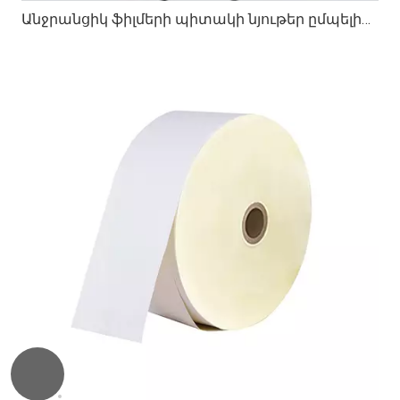
Անջրանցիկ ֆիլմերի պիտակի նյութեր ըմպելիքների և կոսմետիկ փաթեթավորման համար