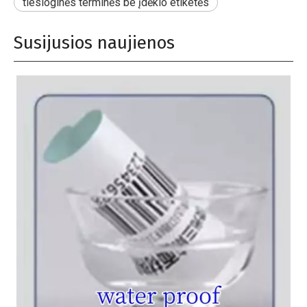
tiesioginės terminės be įdėklo etiketės
Susijusios naujienos