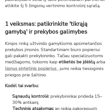
atlikite šį 5 žingsnių vertinimo kontrolinį sąrašą.
1 veiksmas: patikrinkite 'tikrąją
gamybą' ir prekybos galimybes
Kinijos rinką užtvindo gamyklomis apsimetančios
prekybos įmonės. Standartiniam biuro popieriui
gali pakakti prekybininko. Tačiau specializuotoms
medžiagoms, tokioms kaip
etiketės be įdėklų
arba
lipnus sintetinis popierius
, jums reikia tiesioginės
prieigos prie šaltinio.
Kodėl tai svarbu:
Sąnaudų kontrolė:
prekybininkai prideda 15–
30% antkainį.
Techninis atsakymas:
jei reikia pakoreguoti