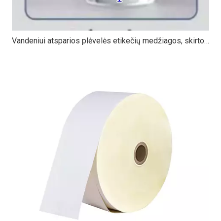
Vandeniui atsparios plėvelės etikečių medžiagos, skirtos gėrimų ir kosmetikos pakuotėms