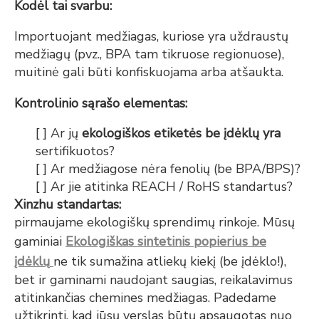
Kodėl tai svarbu:
Importuojant medžiagas, kuriose yra uždraustų
medžiagų (pvz., BPA tam tikruose regionuose),
muitinė gali būti konfiskuojama arba atšaukta.
Kontrolinio sąrašo elementas:
[ ] Ar jų
ekologiškos etiketės be įdėklų yra
sertifikuotos?
[ ] Ar medžiagose nėra fenolių (be BPA/BPS)?
[ ] Ar jie atitinka REACH / RoHS standartus?
Xinzhu standartas:
pirmaujame ekologiškų sprendimų rinkoje. Mūsų
gaminiai
Ekologiškas sintetinis popierius be
įdėklų
ne tik sumažina atliekų kiekį (be įdėklo!),
bet ir gaminami naudojant saugias, reikalavimus
atitinkančias chemines medžiagas. Padedame
užtikrinti, kad jūsų verslas būtų apsaugotas nuo