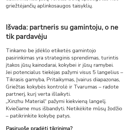
griežtėjančių aplinkosaugos taisyklių.
Išvada: partneris su gamintoju, o ne
tik pardavėju
Tinkamo be įdėklo etiketės gamintojo
pasirinkimas yra strateginis sprendimas, turintis
įtakos jūsų kainodarai, kokybei ir jūsų ramybei.
Jei potencialus tiekėjas pažymi visus 5 langelius –
Tikrasis gamyba, Pritaikymas, Įvairus diapazonas,
Griežtas kokybės kontrolė ir Tvarumas – radote
partnerį, kurį verta išlaikyti.
„Xinzhu Material“ pažymi kiekvieną langelį.
Kviečiame mus išbandyti. Netikėkite
mūsų žodžio
– patikrinkite kokybę patys.
Pasiruošę pradėti tikrinimą?