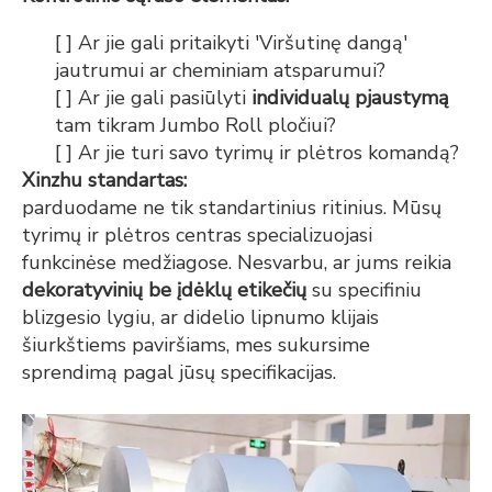
[ ] Ar jie gali pritaikyti 'Viršutinę dangą'
jautrumui ar cheminiam atsparumui?
[ ] Ar jie gali pasiūlyti
individualų pjaustymą
tam tikram Jumbo Roll pločiui?
[ ] Ar jie turi savo tyrimų ir plėtros komandą?
Xinzhu standartas:
parduodame ne tik standartinius ritinius. Mūsų
tyrimų ir plėtros centras specializuojasi
funkcinėse medžiagose. Nesvarbu, ar jums reikia
dekoratyvinių be įdėklų etikečių
su specifiniu
blizgesio lygiu, ar didelio lipnumo klijais
šiurkštiems paviršiams, mes sukursime
sprendimą pagal jūsų specifikacijas.