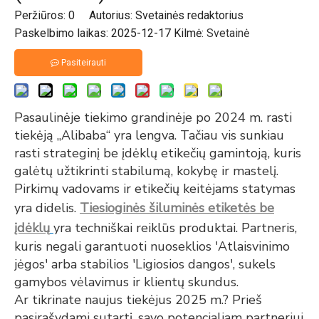
Peržiūros:
0
Autorius: Svetainės redaktorius
Paskelbimo laikas: 2025-12-17 Kilmė:
Svetainė
Pasiteirauti
Pasaulinėje tiekimo grandinėje po 2024 m. rasti
tiekėją „Alibaba“ yra lengva. Tačiau vis sunkiau
rasti strateginį be įdėklų etikečių gamintoją, kuris
galėtų užtikrinti stabilumą, kokybę ir mastelį.
Pirkimų vadovams ir etikečių keitėjams statymas
yra didelis.
Tiesioginės šiluminės etiketės be
įdėklų
yra techniškai reiklūs produktai. Partneris,
kuris negali garantuoti nuoseklios 'Atlaisvinimo
jėgos' arba stabilios 'Ligiosios dangos', sukels
gamybos vėlavimus ir klientų skundus.
Ar tikrinate naujus tiekėjus 2025 m.? Prieš
pasirašydami sutartį, savo potencialiam partneriui