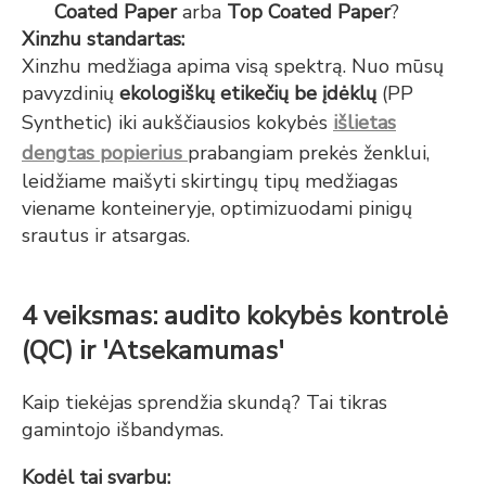
Coated Paper
arba
Top Coated Paper
?
Xinzhu standartas:
Xinzhu medžiaga apima visą spektrą. Nuo mūsų
pavyzdinių
ekologiškų etikečių be įdėklų
(PP
Synthetic) iki aukščiausios kokybės
išlietas
dengtas popierius
prabangiam prekės ženklui,
leidžiame maišyti skirtingų tipų medžiagas
viename konteineryje, optimizuodami pinigų
srautus ir atsargas.
4 veiksmas: audito kokybės kontrolė
(QC) ir 'Atsekamumas'
Kaip tiekėjas sprendžia skundą? Tai tikras
gamintojo išbandymas.
Kodėl tai svarbu: