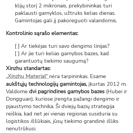
klijų storį 2 mikronais, prekybininkas turi
paklausti gamyklos, užtruks kelias dienas.
Gamintojas gali jį pakoreguoti valandomis.
Kontrolinio sąrašo elementas:
[ ] Ar tiekėjas turi savo dengimo linijas?
[ ] Ar jie turi kelias gamybos bazes, kad
garantuotų tiekimo saugumą?
Xinzhu standartas:
„Xinzhu Material“
nėra tarpininkas. Esame
aukštųjų technologijų gamintojas,
įkurtas 2012 m.
Valdome
dvi pagrindines gamybos bazes
(Hubei ir
Dongguan), kuriose įrengta pažangi dengimo ir
pjaustymo technika. Ši dviejų bazių strategija
reiškia, kad net jei vienas regionas susiduria su
logistikos iššūkiais, jūsų tiekimo grandinė išliks
nenutrūkusi.