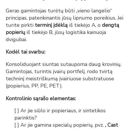
Geras gamintojas turėtų būti „vieno langelio“
principas, patenkinantis jūsų lipnumo poreikius. Jei
turite pirkti
terminį įdėklą
iš tiekėjo A, o
dengtą
popierių
iš tiekėjo B, jūsų logistika kainuoja
dvigubai.
Kodėl tai svarbu:
Konsoliduojant siuntas sutaupoma daug krovinių.
Gamintojas, turintis įvairų portfelį, rodo tvirtą
techninį meistriškumą įvairiuose substratuose
(popierius, PP, PE, PET).
Kontrolinio sąrašo elementas:
[ ] Ar jie siūlo ir popieriaus, ir sintetikos
parinktis?
[ ] Ar jie gamina specialų popierių, pvz.
, Cast