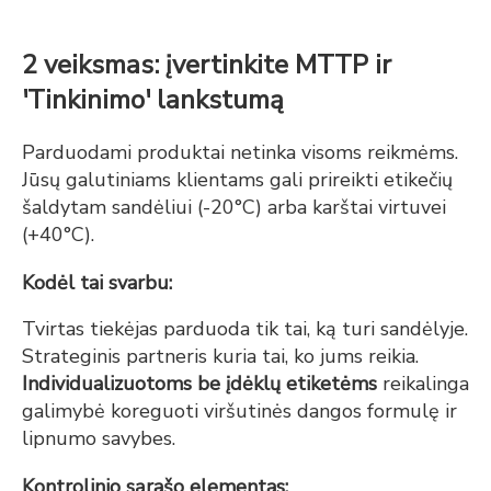
2 veiksmas: įvertinkite MTTP ir
'Tinkinimo' lankstumą
Parduodami produktai netinka visoms reikmėms.
Jūsų galutiniams klientams gali prireikti etikečių
šaldytam sandėliui (-20°C) arba karštai virtuvei
(+40°C).
Kodėl tai svarbu:
Tvirtas tiekėjas parduoda tik tai, ką turi sandėlyje.
Strateginis partneris kuria tai, ko jums reikia.
Individualizuotoms be įdėklų etiketėms
reikalinga
galimybė koreguoti viršutinės dangos formulę ir
lipnumo savybes.
Kontrolinio sąrašo elementas: