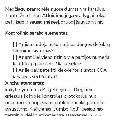
Medžiagų pramonėje nuoseklumas yra karalius.
Turite žinoti, kad
Atleidimo jėga yra lygiai tokia
pati, kaip ir sausio mėnesį.
gruodį įsigyto ritinio
Kontrolinio sąrašo elementas:
[ ] Ar jie naudoja automatines dangos defektų
tikrinimo sistemas?
[ ] Ar ant kiekvieno ritinio yra partijos numeris,
kad būtų galima visiškai atsekti?
[ ] Ar jie gali pateikti kiekvienos siuntos COA
(analizės sertifikatą)?
Xinzhu standartas:
kokybė yra mūsų išsigelbėjimas. Diegiame
griežtus kokybės kontrolės protokolus nuo
neapdoroto popieriaus patikrinimo iki galutinio
pjaustymo. Kiekvienas „Jumbo Roll“
tiesioginio
terminio įdėklo etiketės yra atsekamas.
mūsų