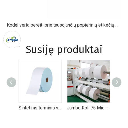
Kodėl verta pereiti prie tausojančių popierinių etikečių medžiagų?
Susiję produktai
Sintetinis terminis viršus – didelio našumo tiesioginės šiluminės etiketės logistikai ir mažmeninei prekybai
Jumbo Roll 75 Mic terminis sintetinis lipnus popierius etikečių spausdinimui