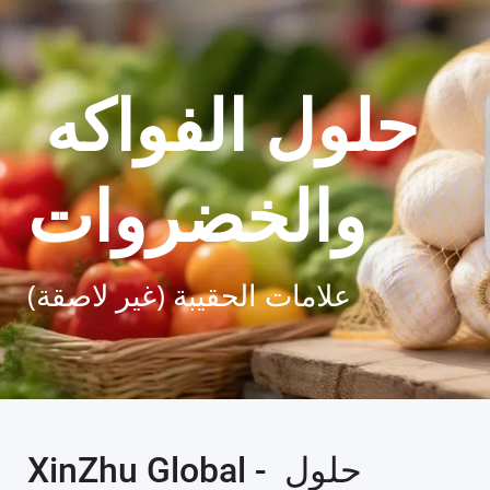
حلول الفواكه 
والخضروات
علامات الحقيبة (غير لاصقة)
XinZhu Global - حلول 