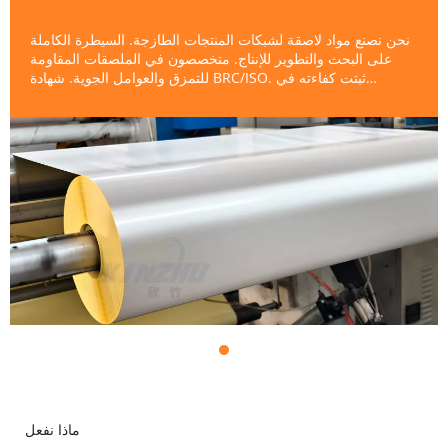
نحن نصنع مواد لاصقة لشبكات المنتجات الطازجة. السيطرة الكاملة
على البحث والتطوير للإنتاج. متخصصون في الملصقات المقاومة
للتمزق والعوامل الجوية. شهادة BRC/ISO. ثبتت كفاءته في
الاستخدام الحقيقي لسلسلة التبريد - مما يحافظ على البيانات
واضحة من المصنع إلى المتجر.
ماذا نفعل