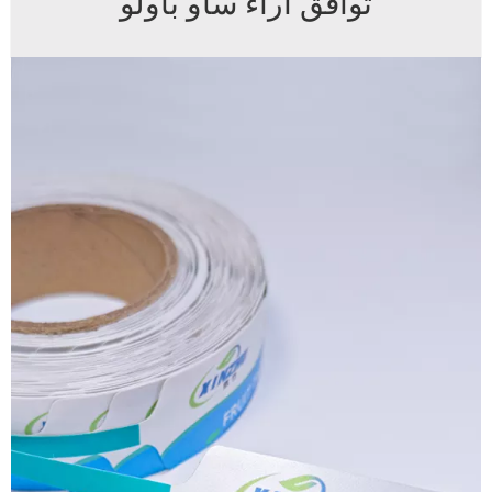
توافق آراء ساو باولو