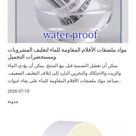
مواد ملصقات الأفلام المقاومة للماء لتغليف المشروبات
ومستحضرات التجميل
يمكن أن تفشل التسمية قبل بيع المنتج. يمكن أن يؤدي الماء
والزيت والاحتكاك والتخزين البارد إلى إتلاف التغليف الضعيف.
تساعد مواد ملصقات الأفلام المقاومة للماء على بقاء عبوات
المشروبات ومستحضرات التجميل نظيفة وقابلة للقراءة وجذابة.
2026-07-10
في هذا المنشور، سنناقش أداء المواد، واختيارات أفلام PP،
مدونة
واختيار الموردين