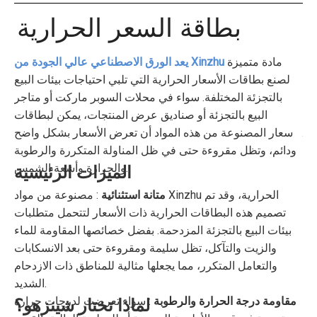
بطاقة السعر الحرارية
مادة متميزة
يعد الورق الاصطناعي عالي الجودة من Xinzhu
لصنع بطاقات الأسعار الحرارية التي تلبي احتياجات بيئات البيع
بالتجزئة المختلفة. سواء في محلات السوبر ماركت أو متاجر
البيع بالتجزئة أو صناديق عرض المنتجات، يمكن لبطاقات
الأسعار المصنوعة من هذه المواد أن تعرض الأسعار بشكل واضح
ودائم، وتظل مقروءة حتى في ظل المناولة المتكررة والرطوبة
والحرارة وأشعة الشمس.
الميزات الرئيسية
متانة استثنائية
: مصنوعة من مواد Xinzhu الحرارية، وقد تم
تصميم هذه البطاقات الحرارية ذات الأسعار لتتحمل متطلبات
بيئات البيع بالتجزئة المزدحمة. بفضل خصائصها المقاومة للماء
والزيت والتآكل، تظل سليمة ومقروءة حتى بعد الانسكابات
والتعامل المتكرر، مما يجعلها مثالية للمناطق ذات الازدحام
الشديد.
مقاومة درجة الحرارة والرطوبة
: سواء تعرضت لدرجات حرارة
لماذا تختار شينزهو؟