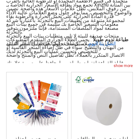
متجمدة في قسم الأطعمة المجمدة أو للرطوبة العالية بالقرب
تجمع مواد بطاقة الأسعار الحرارية الخاصة بـ Xinzhu بين المتانة
من رفوف الملابس، تظل علامات الأسعار هذه واضحة. تضمن
والوضوح والتخصيص، مما يوفر حلول وضع العلامات عالية الأداء
قدرة المادة الحرارية على تحمل الحرارة والرطوبة بقاء
لمجموعة متنوعة من تطبيقات البيع بالتجزئة. باعتبارنا شركة
معلومات التسعير الخاصة بك سليمة في جميع بيئات البيع
مصنعة لمواد الملصقات المستدامة، فإننا ملتزمون بتوفير
بالتجزئة.
منتجات صديقة للبيئة لا تلبي متطلبات بيئات البيع بالتجزئة
طباعة تدوم طويلاً
: يحمي الطلاء الحراري المتقدم المطبوعات
الحديثة فحسب، بل تساعد أيضًا في تقليل التأثير البيئي.
اتصل بنا اليوم
لاستكشاف حلول بطاقات الأسعار القابلة
من البهتان والتلطيخ. سواء في ظل إضاءة المتجر القاسية أو
للتخصيص وتحسين عمليات البيع بالتجزئة لديك.
الاتصال المتكرر بالعملاء، تظل تفاصيل النص والمنتج واضحة
وقابلة للقراءة لفترات طويلة، مما يحافظ على صورة علامتك
show more
التجارية.
مواد صديقة للبيئة
: تلتزم Xinzhu بالاستدامة. بطاقات الأسعار
الحرارية الخاصة بنا مصنوعة من مواد حرارية صديقة للبيئة، مما
يساعدك على تقليل البصمة الكربونية مع الحفاظ على حل وضع
العلامات عالي الجودة والمتين.
لفات ضخمة من البطاقات
معرض مخصص لحفلة