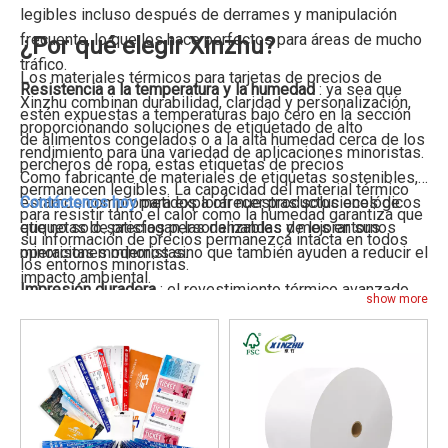
legibles incluso después de derrames y manipulación
frecuente, lo que los hace perfectos para áreas de mucho
¿Por qué elegir Xinzhu?
tráfico.
Los materiales térmicos para tarjetas de precios de
Resistencia a la temperatura y la humedad
: ya sea que
Xinzhu combinan durabilidad, claridad y personalización,
estén expuestas a temperaturas bajo cero en la sección
proporcionando soluciones de etiquetado de alto
de alimentos congelados o a la alta humedad cerca de los
rendimiento para una variedad de aplicaciones minoristas.
percheros de ropa, estas etiquetas de precios
Como fabricante de materiales de etiquetas sostenibles,
permanecen legibles. La capacidad del material térmico
estamos comprometidos a ofrecer productos ecológicos
Contáctenos hoy
para explorar nuestras soluciones de
para resistir tanto el calor como la humedad garantiza que
que no solo satisfagan las demandas de los entornos
etiquetas de precios personalizables y mejorar sus
su información de precios permanezca intacta en todos
minoristas modernos sino que también ayuden a reducir el
operaciones minoristas.
los entornos minoristas.
impacto ambiental.
Impresión duradera
: el revestimiento térmico avanzado
show more
protege las impresiones contra la decoloración y las
manchas. Ya sea bajo una iluminación intensa en la tienda
o en contacto frecuente con el cliente, el texto y los
detalles del producto permanecen claros y legibles
durante períodos prolongados, manteniendo la imagen de
su marca.