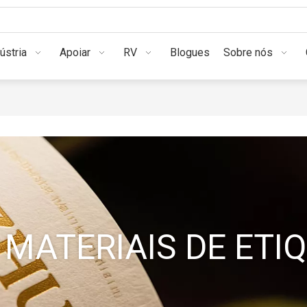
Indústria
Apoiar
RV
Blogues
Sob
ústria
Apoiar
RV
Blogues
Sobre nós
MATERIAIS DE ETI