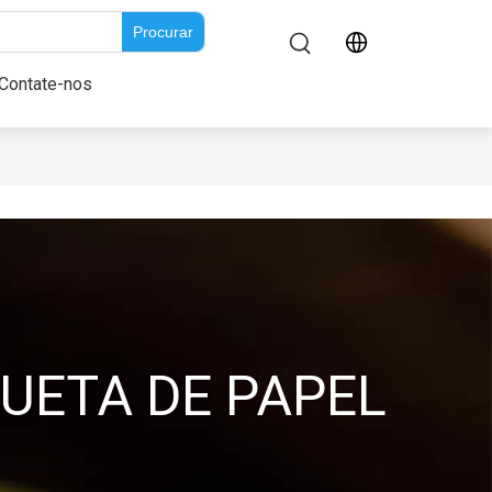
Procurar
re nós
Contate-nos
Contate-nos
QUETA DE PAPEL