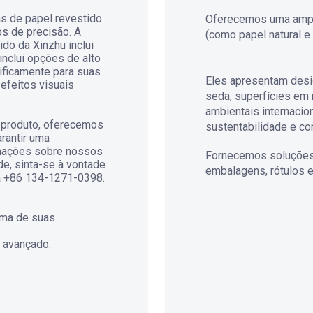
as de papel revestido
Oferecemos uma ampla
os de precisão. A
(como papel natural e
do da Xinzhu inclui
inclui opções de alto
cificamente para suas
Eles apresentam desi
efeitos visuais
seda, superfícies em 
ambientais internacio
 produto, oferecemos
sustentabilidade e c
rantir uma
rmações sobre nossos
Fornecemos soluções 
de, sinta-se à vontade
embalagens, rótulos e
ra +86 134-1271-0398.
uma de suas
e avançado.