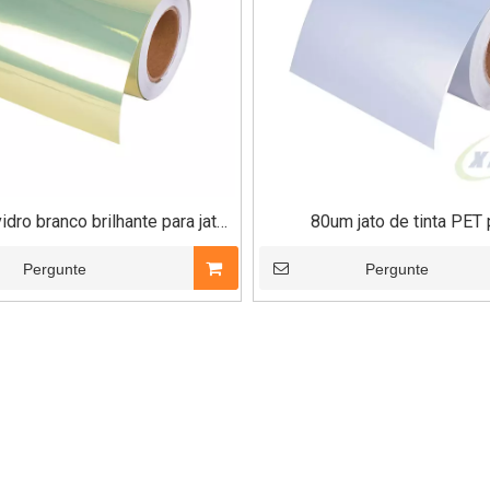
idro branco brilhante para jato
80um jato de tinta PET 
tinta 80um ouro/80gsm
fosca/80gsm forro de vidr
Pergunte
Pergunte