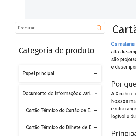
Cart
Os materiai
Categoria de produto
alto desemp
são projeta
e desempen
Papel principal
Por que
Documento de informações variáveis
A Xinzhu é 
Nossos mate
contra rasg
Cartão Térmico do Cartão de Embarque
legível e d
Cartão Térmico do Bilhete de Estacionamento
Princip