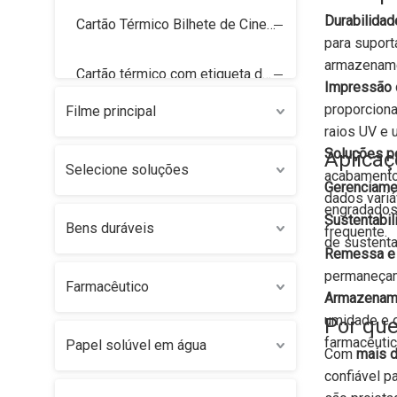
Durabilida
Cartão Térmico Bilhete de Cinema
para suport
armazenam
Cartão térmico com etiqueta de preço
Impressão 
proporcion
Filme principal
Cartão de caixa
raios UV e 
Soluções p
Aplicaç
Selecione soluções
Etiqueta de assinatura
acabamentos
Gerenciame
dados variá
engradados
Sustentabil
Etiqueta de Logística Térmica
Bens duráveis
frequente.
de sustenta
Remessa e 
Etiqueta de bagagem
permaneçam 
Farmacêutico
Armazename
umidade e o
Por qu
farmacêutic
Papel solúvel em água
Com
mais d
confiável p