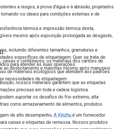
istentes a rasgos, à prova d'água e à abrasão, projetados
 tornando-os ideais para condições externas e de
sferência térmica e impressão térmica direta,
egíveis mesmo após exposição prolongada ao desgaste,
s, incluindo diferentes tamanhos, gramaturas e
u:
idades específicas de etiquetagem. Quer se trate de
, caixas e contêineres, os materiais dos cartões de
tados para atender às suas operações.
siste ao desbotamento e manchas mesmo após manuseio
so de materiais ecológicos que atendem aos padrões
suas necessidades de etiquetagem.
ibuição, nossos materiais garantem que as etiquetas
mações precisas em toda a cadeia logística.
podem suportar os desafios do frio extremo, alta
ústrias como armazenamento de alimentos, produtos
etagem de alto desempenho,
A Xinzhu
é um fornecedor
​​para caixas e etiquetas de remessa. Nossos produtos