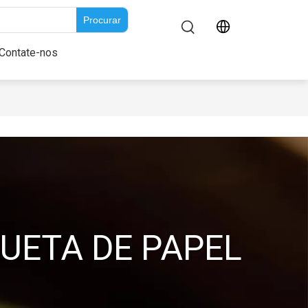
Procurar
re nós
Contate-nos
Contate-nos
QUETA DE PAPEL