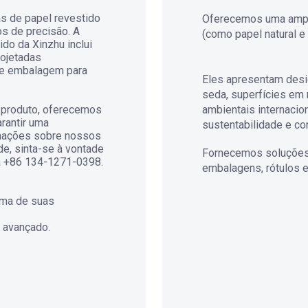
as de papel revestido
Oferecemos uma ampla
os de precisão. A
(como papel natural e
do da Xinzhu inclui
rojetadas
de embalagem para
Eles apresentam desi
seda, superfícies em 
 produto, oferecemos
ambientais internacio
rantir uma
sustentabilidade e c
rmações sobre nossos
de, sinta-se à vontade
Fornecemos soluções 
ra +86 134-1271-0398.
embalagens, rótulos e
uma de suas
e avançado.