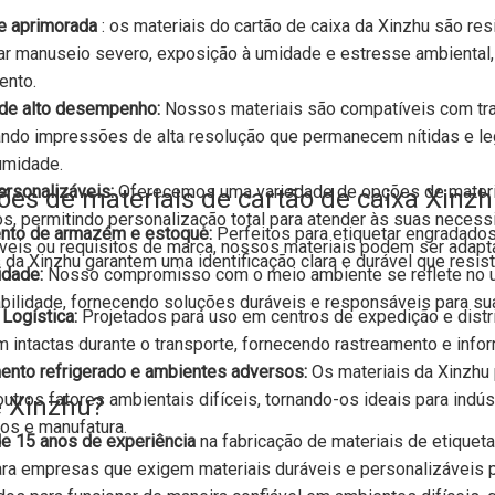
de aprimorada
: os materiais do cartão de caixa da Xinzhu são res
ar manuseio severo, exposição à umidade e estresse ambiental,
ento.
de alto desempenho:
Nossos materiais são compatíveis com tran
ando impressões de alta resolução que permanecem nítidas e l
umidade.
ersonalizáveis:
Oferecemos uma variedade de opções de materiai
ões de materiais de cartão de caixa Xinzh
, permitindo personalização total para atender às suas necess
nto de armazém e estoque:
Perfeitos para etiquetar engradados
veis ​​ou requisitos de marca, nossos materiais podem ser adap
 da Xinzhu garantem uma identificação clara e durável que re
idade:
Nosso compromisso com o meio ambiente se reflete no u
bilidade, fornecendo soluções duráveis ​​e responsáveis ​​para 
Logística:
Projetados para uso em centros de expedição e distr
intactas durante o transporte, fornecendo rastreamento e infor
nto refrigerado e ambientes adversos:
Os materiais da Xinzhu 
utros fatores ambientais difíceis, tornando-os ideais para ind
e Xinzhu?
os e manufatura.
e 15 anos de experiência
na fabricação de materiais de etiqu
ara empresas que exigem materiais duráveis ​​e personalizáveis 