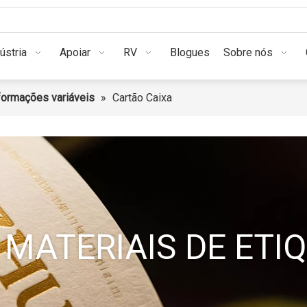
Indústria
Apoiar
RV
Blogues
Sob
ústria
Apoiar
RV
Blogues
Sobre nós
ormações variáveis
»
Cartão Caixa
MATERIAIS DE ETI